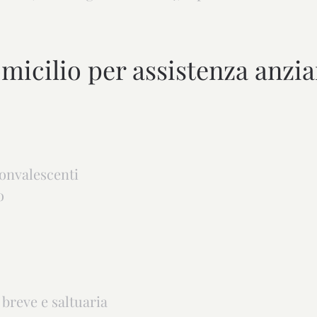
micilio per assistenza anzia
onvalescenti
o
breve e saltuaria