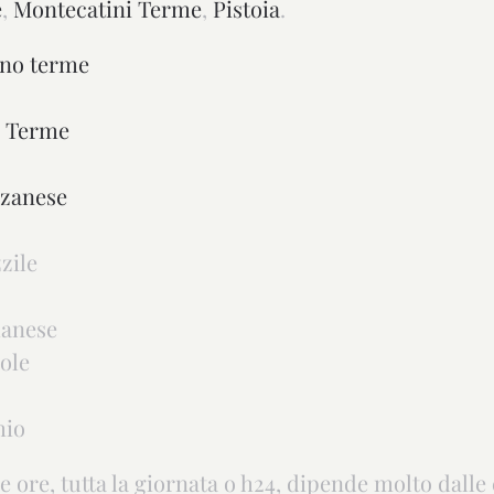
e
,
Montecatini Terme
,
Pistoia
.
no terme
i Terme
zzanese
zile
ianese
ole
hio
e ore, tutta la giornata o h24, dipende molto dalle