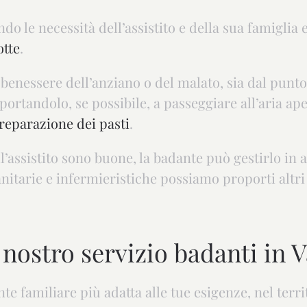
do le necessità dell’assistito e della sua famiglia 
otte
.
benessere dell’anziano o del malato, sia dal punto 
ortandolo, se possibile, a passeggiare all’aria ape
reparazione dei pasti
.
ll’assistito sono buone, la badante può gestirlo in
itarie e infermieristiche possiamo proporti altri
nostro servizio badanti in V
nte familiare più adatta alle tue esigenze, nel terr