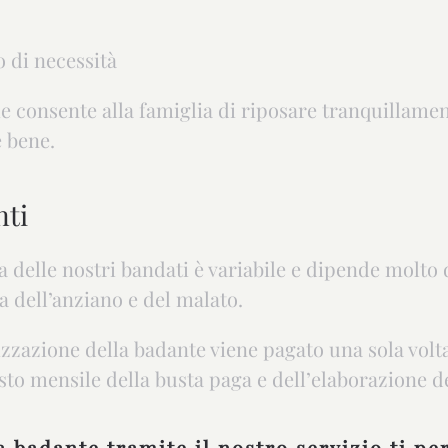
o di necessità
e consente alla famiglia di riposare tranquillament
 bene.
nti
na delle nostri bandati è variabile e dipende molto
ra dell’anziano e del malato.
izzazione della badante viene pagato una sola volta 
osto mensile della busta paga e dell’elaborazione de
 badante tramite il nostro servizio ti pe