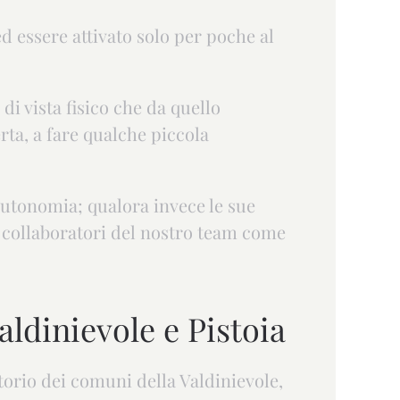
ed essere attivato solo per poche al
di vista fisico che da quello
rta, a fare qualche piccola
 autonomia; qualora invece le sue
 collaboratori del nostro team come
aldinievole e Pistoia
itorio dei comuni della Valdinievole,