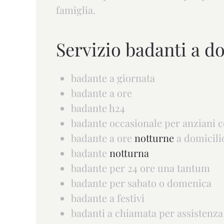
famiglia.
Servizio badanti a do
badante a giornata
badante a ore
badante h24
badante occasionale per anziani c
badante a ore
notturne
a domicili
badante
notturna
badante per 24 ore una tantum
badante per sabato o domenica
badante a festivi
badanti a chiamata per assistenza 