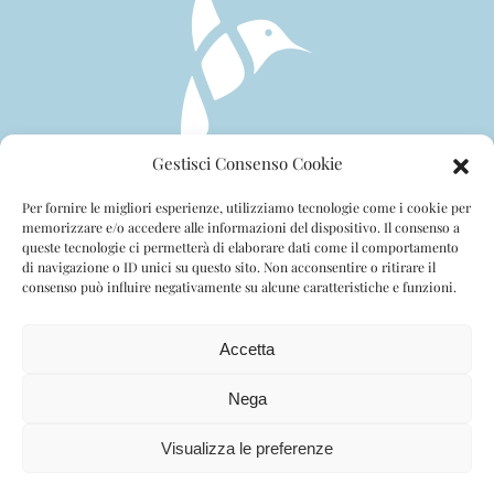
Gestisci Consenso Cookie
CHI SIAMO
SERVIZI
CONTATTI
Per fornire le migliori esperienze, utilizziamo tecnologie come i cookie per
PRIVACY POLICY
COOKIE POLICY
memorizzare e/o accedere alle informazioni del dispositivo. Il consenso a
queste tecnologie ci permetterà di elaborare dati come il comportamento
SITEMAP
di navigazione o ID unici su questo sito. Non acconsentire o ritirare il
consenso può influire negativamente su alcune caratteristiche e funzioni.
Accetta
Stefania Fronteddu, Via Roma 26, Ponte Buggianese
(PT) 51019 PI. 01964790479
Nega
©
2026
Caregiver per te. All rights reserved. Credits
Visualizza le preferenze
woola.it
.