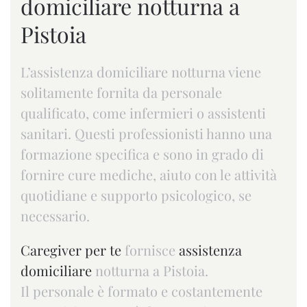
domiciliare notturna a
Pistoia
L’assistenza domiciliare notturna viene
solitamente fornita da personale
qualificato, come infermieri o assistenti
sanitari. Questi professionisti hanno una
formazione specifica e sono in grado di
fornire cure mediche, aiuto con le attività
quotidiane e supporto psicologico, se
necessario.
Caregiver per te
fornisce
assistenza
domiciliare
notturna a Pistoia.
Il personale è formato e costantemente